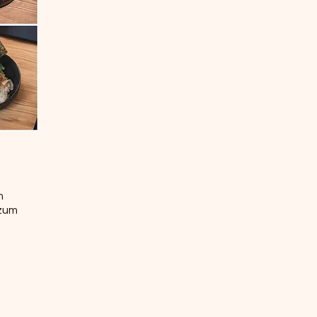
m
 zum