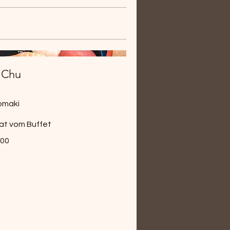
 Chu
i
omaki
alat vom Buffet
.00