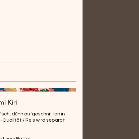
mi Kiri
isch, dünn aufgeschnitten in
-Qualität / Reis wird separat
t
alat vom Buffet