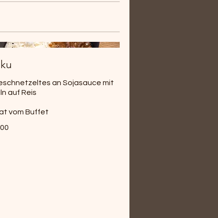
iku
eschnetzeltes an Sojasauce mit
n auf Reis
alat vom Buffet
.00