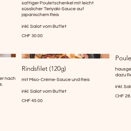
saftiger Pouletschenkel mit leicht
süsslicher Teriyaki-Sauce auf
japanischem Reis
inkl. Salat vom Buffet
CHF 30.00
Poule
Rindsfilet (120g)
hausge
dazu R
er nach
mit Miso-Crème-Sauce und Reis
s.
inkl. S
inkl. Salat vom Buffet
CHF 28
CHF 45.00