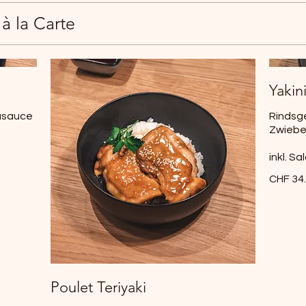
 à la Carte
Yakin
jasauce
Rindsg
Zwiebel
inkl. S
CHF 34
Poulet Teriyaki